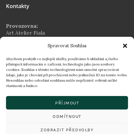
Kontakty
Provozovna:
Art Atelier Fiala
Na Chvalské tvrzi 2939/5
Spravovat Souhlas
Praha 9 – Horní Počernice
E-mail:
Abychom poskytli co nejlepší služby, používáme k ukládání a/nebo
info@atelier-fiala.cz
přístupu k informacím o zařízení, technologie jako jsou soubory
cookies. Souhlas s těmito technologiemi nám umožní zpracovávat
Telefon:
údaje, jako je chování při procházení nebo jedinečná ID na tomto webu.
+420 724 560 203
Nesouhlas nebo odvolání souhlasu může nepříznivě ovlivnit určité
vlastnosti a funkce.
Provozní doba:
Po–Pá 8:00–16:30
PŘÍJMOUT
16:30–18:00 dle individuální domluvy
ODMÍTNOUT
ZOBRAZIT PŘEDVOLBY