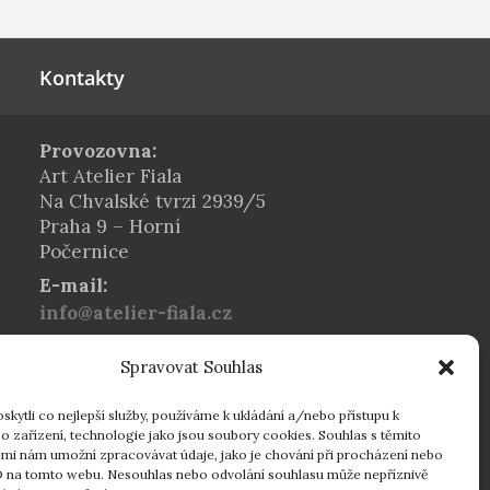
Kontakty
Provozovna:
Art Atelier Fiala
Na Chvalské tvrzi 2939/5
Praha 9 – Horní
Počernice
E-mail:
info@atelier-fiala.cz
Telefon:
Spravovat Souhlas
+420 724 560 203
Provozní doba:
kytli co nejlepší služby, používáme k ukládání a/nebo přístupu k
Po–Pá 8:00–16:30
o zařízení, technologie jako jsou soubory cookies. Souhlas s těmito
mi nám umožní zpracovávat údaje, jako je chování při procházení nebo
16:30–18:00 dle
D na tomto webu. Nesouhlas nebo odvolání souhlasu může nepříznivě
individuální domluvy