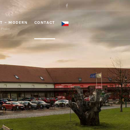
T – MODERN
CONTACT
a Fiala