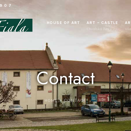
1907
HOUSE OF ART
ART – CASTLE
AR
Chvalská Tvrz
Vil
Contact
»
CONTACT
HOME