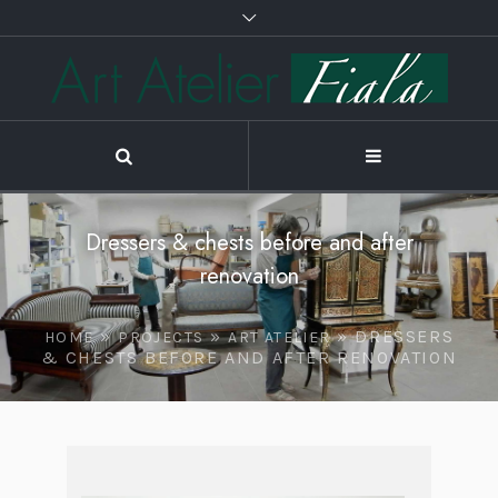
Dressers & chests before and after
renovation
»
»
»
DRESSERS
HOME
PROJECTS
ART ATELIER
& CHESTS BEFORE AND AFTER RENOVATION