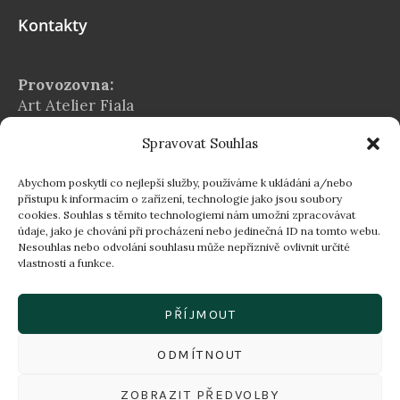
Kontakty
Provozovna:
Art Atelier Fiala
Na Chvalské tvrzi 2939/5
Spravovat Souhlas
Praha 9 – Horní Počernice
E-mail:
Abychom poskytli co nejlepší služby, používáme k ukládání a/nebo
info@atelier-fiala.cz
přístupu k informacím o zařízení, technologie jako jsou soubory
cookies. Souhlas s těmito technologiemi nám umožní zpracovávat
Telefon:
údaje, jako je chování při procházení nebo jedinečná ID na tomto webu.
+420 724 560 203
Nesouhlas nebo odvolání souhlasu může nepříznivě ovlivnit určité
vlastnosti a funkce.
Provozní doba:
Po–Pá 8:00–16:30
PŘÍJMOUT
16:30–18:00 dle individuální domluvy
ODMÍTNOUT
ZOBRAZIT PŘEDVOLBY