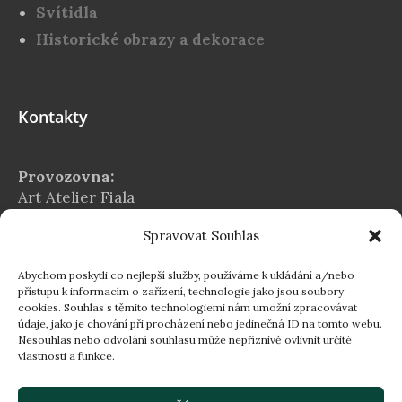
Svítidla
Historické obrazy a dekorace
Kontakty
Provozovna:
Art Atelier Fiala
Na Chvalské tvrzi 2939/5
Spravovat Souhlas
Praha 9 – Horní Počernice
E-mail:
Abychom poskytli co nejlepší služby, používáme k ukládání a/nebo
info@atelier-fiala.cz
přístupu k informacím o zařízení, technologie jako jsou soubory
cookies. Souhlas s těmito technologiemi nám umožní zpracovávat
Telefon:
údaje, jako je chování při procházení nebo jedinečná ID na tomto webu.
+420 724 560 203
Nesouhlas nebo odvolání souhlasu může nepříznivě ovlivnit určité
vlastnosti a funkce.
Provozní doba:
Po–Pá 8:00–16:30