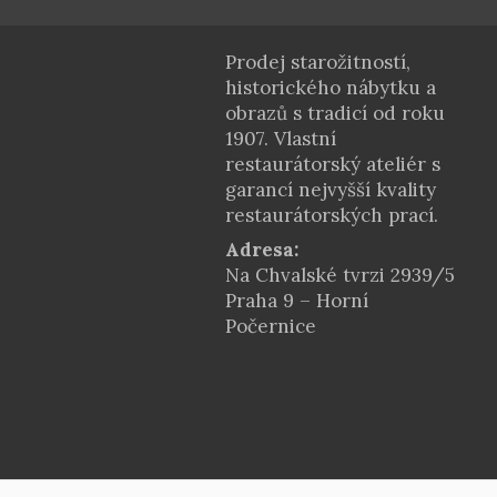
Prodej starožitností,
historického nábytku a
obrazů s tradicí od roku
1907. Vlastní
restaurátorský ateliér s
garancí nejvyšší kvality
restaurátorských prací.
Adresa:
Na Chvalské tvrzi 2939/5
Praha 9 – Horní
Počernice