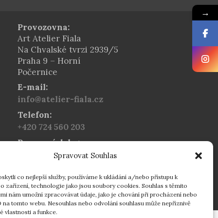
→
Provozovna:
Art Atelier Fiala
Na Chvalské tvrzi 2939/5
Praha 9 – Horní
Počernice
E-mail:
info@atelier-fiala.cz
Telefon:
+420 724 560 203
Provozní doba:
Po–Pá 8:00–16:30
Spravovat Souhlas
16:30–18:00 dle
individuální domluvy
kytli co nejlepší služby, používáme k ukládání a/nebo přístupu k
o zařízení, technologie jako jsou soubory cookies. Souhlas s těmito
mi nám umožní zpracovávat údaje, jako je chování při procházení nebo
D na tomto webu. Nesouhlas nebo odvolání souhlasu může nepříznivě
té vlastnosti a funkce.