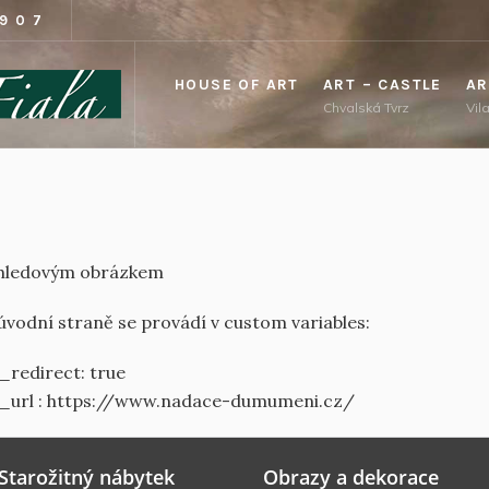
1907
HOUSE OF ART
ART – CASTLE
AR
Chvalská Tvrz
Vil
náhledovým obrázkem
úvodní straně se provádí v custom variables:
redirect: true
_url : https://www.nadace-dumumeni.cz/
Starožitný nábytek
Obrazy a dekorace