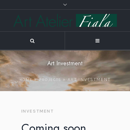
Art Investment
»
»
ART INVESTMENT
HOME
PROJECTS
INVESTMENT
Coming soon …