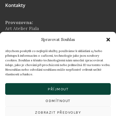
Kontakty
Provozovna:
Art Atelier Fiala
Na Chvalské tvrzi 2939/5
Spravovat Souhlas
Praha 9 – Horní Počernice
E-mail:
Abychom poskytli co nejlepší služby, používáme k ukládání a/nebo
info@atelier-fiala.cz
přístupu k informacím o zařízení, technologie jako jsou soubory
cookies. Souhlas s těmito technologiemi nám umožní zpracovávat
Telefon:
údaje, jako je chování při procházení nebo jedinečná ID na tomto webu.
+420 724 560 203
Nesouhlas nebo odvolání souhlasu může nepříznivě ovlivnit určité
vlastnosti a funkce.
Provozní doba:
Po–Pá 8:00–16:30
PŘÍJMOUT
16:30–18:00 dle individuální domluvy
ODMÍTNOUT
ZOBRAZIT PŘEDVOLBY