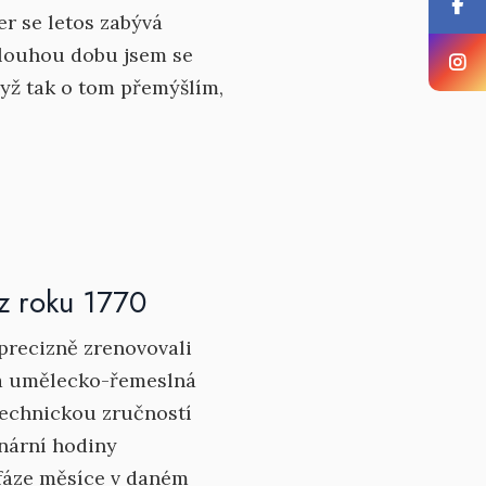
os zabývá
 dlouhou dobu jsem se
dyž tak o tom přemýšlím,
z roku 1770
precizně zrenovovali
vá umělecko-řemeslná
technickou zručností
unární hodiny
– fáze měsíce v daném