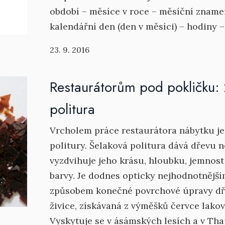
období – měsíce v roce – měsíční znamen
kalendářní den (den v měsíci) – hodiny – 
23. 9. 2016
Restaurátorům pod pokličku: 
politura
Vrcholem práce restaurátora nábytku je
politury. Šelaková politura dává dřevu 
vyzdvihuje jeho krásu, hloubku, jemnost
barvy. Je dodnes opticky nejhodnotnější
způsobem konečné povrchové úpravy dřev
živice, získávaná z výměšků červce lakov
Vyskytuje se v ásámských lesích a v Th