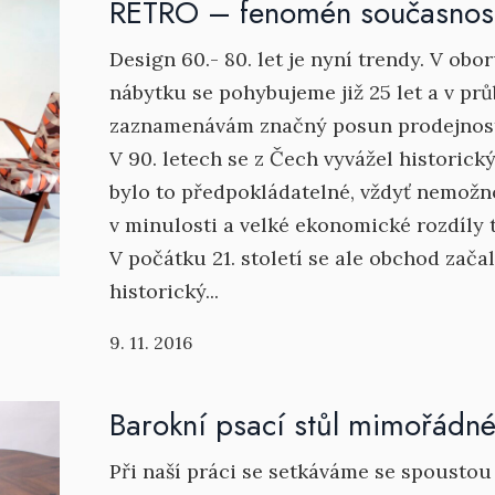
RETRO – fenomén současnos
Design 60.- 80. let je nyní trendy. V ob
nábytku se pohybujeme již 25 let a v prů
zaznamenávám značný posun prodejnosti
V 90. letech se z Čech vyvážel historick
bylo to předpokládatelné, vždyť nemož
v minulosti a velké ekonomické rozdíly
V počátku 21. století se ale obchod zača
historický...
9. 11. 2016
Barokní psací stůl mimořádné 
Při naší práci se setkáváme se spoustou