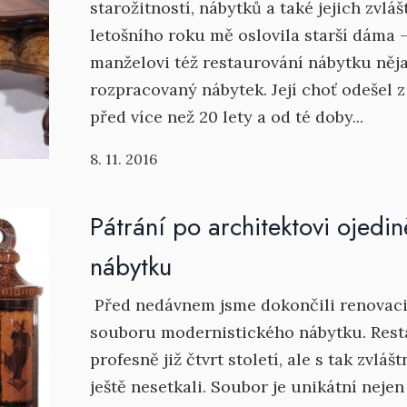
starožitností, nábytků a také jejich zvlá
letošního roku mě oslovila starší dáma 
manželovi též restaurování nábytku něja
rozpracovaný nábytek. Její choť odešel z 
před více než 20 lety a od té doby...
8. 11. 2016
Pátrání po architektovi ojed
nábytku
Před nedávnem jsme dokončili renovaci
souboru modernistického nábytku. Res
profesně již čtvrt století, ale s tak zvl
ještě nesetkali. Soubor je unikátní neje