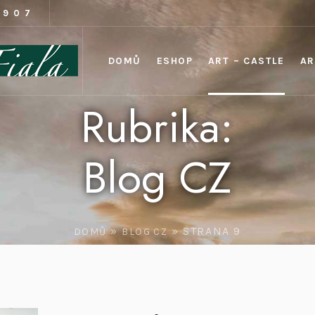
1907
DOMŮ
ESHOP
ART – CASTLE
AR
Rubrika:
Blog CZ
»
»
STRANA 9
DOMŮ
BLOG CZ