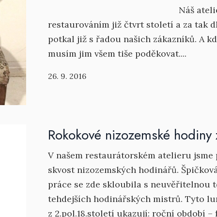
Náš atelier se let
restaurováním již čtvrt století a za tak
potkal již s řadou našich zákazníků. A k
musím jim všem tiše poděkovat....
26. 9. 2016
Rokokové nizozemské hodiny 
V našem restaurátorském atelieru jsme 
skvost nizozemských hodinářů. Špičko
práce se zde skloubila s neuvěřitelnou 
tehdejších hodinářských mistrů. Tyto l
z 2.pol.18.století ukazují: roční období 