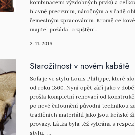
kombinacemi výzdobných prvků a celkov
hlavně precizním, náročným a v řadě o
řemeslným zpracováním. Kromě celkové
majitel požádal o zjištění...
2. 11. 2016
Starožitnost v novém kabátě
Sofa je ve stylu Louis Philippe, které s
od roku 1860. Nyní opět září jako v dob
prošla kompletní renovací od konstruk
po nové čalounění původní technikou za
tradičních materiálů jako jsou koňské 
provazy. Látka byla též vybrána s respe
stylu. ...