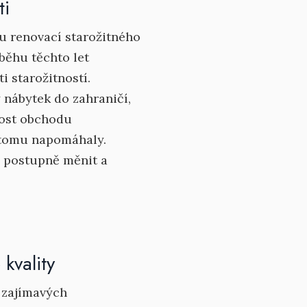
ti
oru renovací starožitného
běhu těchto let
 starožitností.
ý nábytek do zahraničí,
nost obchodu
 tomu napomáhaly.
l postupně měnit a
kvality
 zajímavých