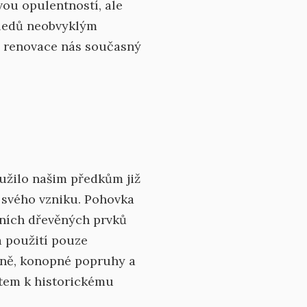
ou opulentností, ale
hledů neobvyklým
 renovace nás současný
loužilo našim předkům již
ě svého vzniku. Pohovka
čních dřevěných prvků
 použití pouze
žíně, konopné popruhy a
ktem k historickému