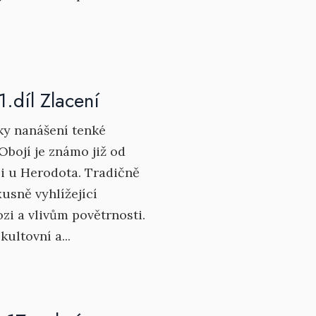
.díl Zlacení
ky nanášení tenké
Obojí je známo již od
 i u Herodota. Tradičně
xusně vyhlížející
zi a vlivům povětrnosti.
kultovní a...