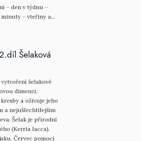
í – den v týdnu –
minuty – vteřiny a...
2.díl Šelaková
 vytvoření šelakové
novou dimenzi,
 kresby a oživuje jeho
m a nejušlechtilejším
a. Šelak je přírodní
ého (Kerria lacca).
ajsku. Červec pomocí