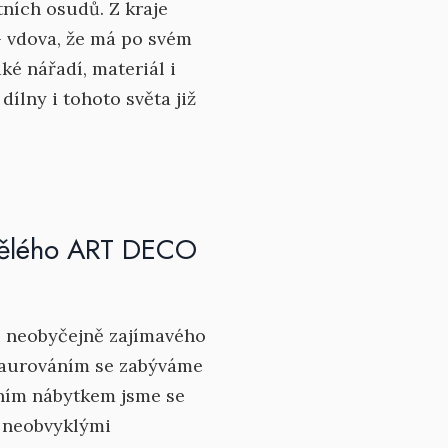
štních osudů. Z kraje
– vdova, že má po svém
ké nářadí, materiál i
dílny i tohoto světa již
inělého ART DECO
 neobyčejně zajímavého
taurováním se zabýváme
áštním nábytkem jsme se
n neobvyklými