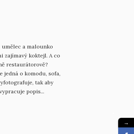
ti umělec a malounko
 zajímavý koktejl. A co
lně restaurátorově?
e jedná o komodu, sofa,
yfotografuje, tak aby
vypracuje popis...
→