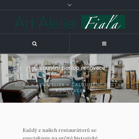
Čalounění postup renovace
»
»
ČALOUNĚNÍ POSTUP
DOMŮ
ART ATELIER
RENOVACE
Každý z našich restaurátorů se
specializuje na určité historické