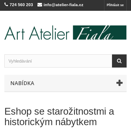
724 560 203
info@atelier-fiala.cz
Přihlásit se
NABÍDKA
Eshop se starožitnostmi a
historickým nábytkem