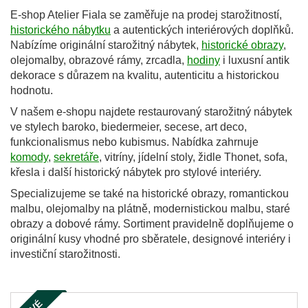
E-shop Atelier Fiala se zaměřuje na prodej starožitností,
historického nábytku
a autentických interiérových doplňků.
Nabízíme originální starožitný nábytek,
historické obrazy
,
olejomalby, obrazové rámy, zrcadla,
hodiny
i luxusní antik
dekorace s důrazem na kvalitu, autenticitu a historickou
hodnotu.
V našem e-shopu najdete restaurovaný starožitný nábytek
ve stylech baroko, biedermeier, secese, art deco,
funkcionalismus nebo kubismus. Nabídka zahrnuje
komody
,
sekretáře
, vitríny, jídelní stoly, židle Thonet, sofa,
křesla i další historický nábytek pro stylové interiéry.
Specializujeme se také na historické obrazy, romantickou
malbu, olejomalby na plátně, modernistickou malbu, staré
obrazy a dobové rámy. Sortiment pravidelně doplňujeme o
originální kusy vhodné pro sběratele, designové interiéry i
investiční starožitnosti.