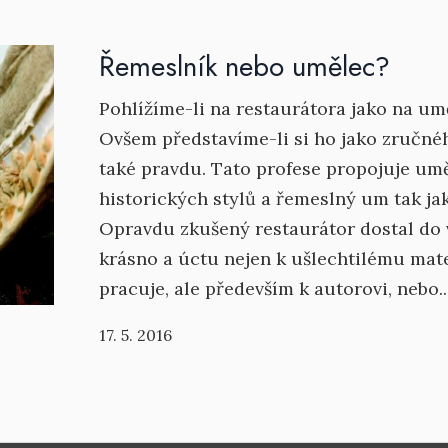
Řemeslník nebo umělec?
Pohlížíme-li na restaurátora jako na u
Ovšem představíme-li si ho jako zruč
také pravdu. Tato profese propojuje umě
historických stylů a řemeslný um tak jak
Opravdu zkušený restaurátor dostal do 
krásno a úctu nejen k ušlechtilému mate
pracuje, ale především k autorovi, nebo..
17. 5. 2016