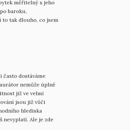
ábytek měřitelný s jeho
í po baroku,
 to tak dlouho, co jsem
mi často dostáváme
staurátor nemůže úplně
tnost již ve velmi
vání jsou již vůči
hodního hlediska
š nevyplatí. Ale je zde