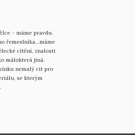
mělce – máme pravdu.
ného řemeslníka…máme
lecké cítění, znalosti
o málokterá jiná.
vínku nemalý cit pro
riálu, se kterým
.