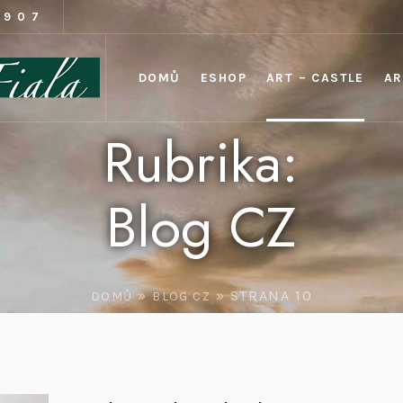
1907
DOMŮ
ESHOP
ART – CASTLE
AR
Rubrika:
Blog CZ
»
»
STRANA 10
DOMŮ
BLOG CZ