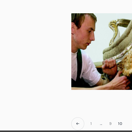
1
…
9
10