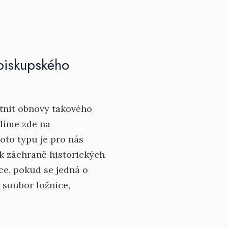
ibiskupského
stnit obnovy takového
idíme zde na
to typu je pro nás
k záchraně historických
íce, pokud se jedná o
d soubor ložnice,