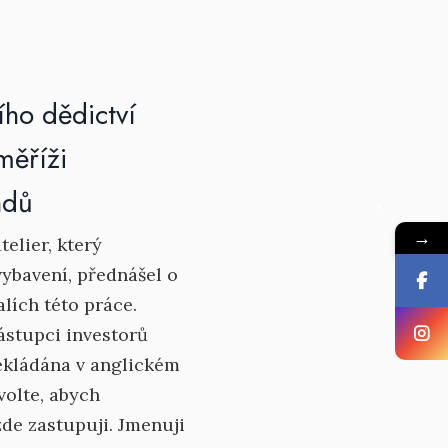
ho dědictví
měříži
ndů
→
telier, který
vybavení, přednášel o
lích této práce.
ástupci investorů
ekládána v anglickém
volte, abych
zde zastupuji. Jmenuji