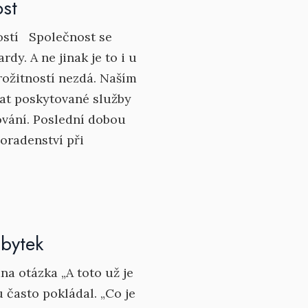
ost
ností Společnost se
ardy. A ne jinak je to i u
arožitností nezdá. Naším
vat poskytované služby
ování. Poslední dobou
radenství při
ábytek
na otázka „A toto už je
u často pokládal. „Co je