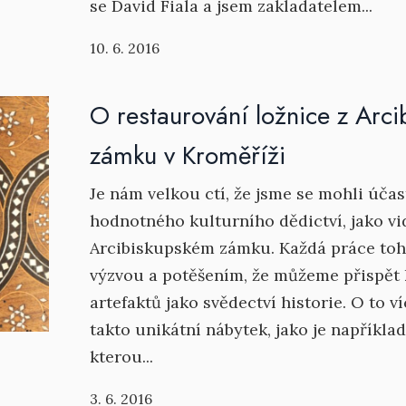
se David Fiala a jsem zakladatelem...
10. 6. 2016
O restaurování ložnice z Arc
zámku v Kroměříži
Je nám velkou ctí, že jsme se mohli úča
hodnotného kulturního dědictví, jako v
Arcibiskupském zámku. Každá práce toho
výzvou a potěšením, že můžeme přispět 
artefaktů jako svědectví historie. O to v
takto unikátní nábytek, jako je napříkla
kterou...
3. 6. 2016