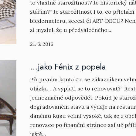
to vlastně starožitnost? Je historický n
stářím?“ Je starožitnost i to, co přicház
biedermeieru, secesi či ART-DECU? Není
si myslel, že u předválečného...
21. 6. 2016
…jako Fénix z popela
Při prvním kontaktu se zákazníkem vel
otázku „ A vyplatí se to renovovat?“ Re
jednoznačně odpovědět. Pokud je staroži
degradovaném stavu a výdaje na restauro
danému kusu velmi vysoké, tak se z obc
renovace po finanční stránce asi už příli
ještě...