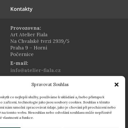
Kontakty
Provozovna:
Art Atelier Fiala
Na Chvalské tvrzi 2939/5
Praha 9 – Horní
Počernice
E-mail:
info@atelier-fiala.cz
Telefon:
Spravovat Souhlas
+420 724 560 203
Provozní doba:
kytli co nejlepší služby, používáme k ukládání a/nebo přístupu k
Po–Pá 8:00–16:30
o zařízení, technologie jako jsou soubory cookies. Souhlas s těmito
mi nám umožní zpracovávat údaje, jako je chování při procházení nebo
16:30–18:00 dle
D na tomto webu. Nesouhlas nebo odvolání souhlasu může nepříznivě
individuální domluvy
té vlastnosti a funkce.