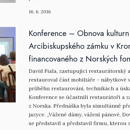
16. 6. 2016
Konference – Obnova kulturní
Arcibiskupského zámku v Kro
financovaného z Norských fo
David Fiala, zastupující restaurátorský a
restauroval část mobiliáře – nábytkové 
průběhu restaurování, technikách a úska
Konference se účastnili restaurátoři a z
z Norska. Přednáška byla simultánně př
jazyce. „Vážené dámy, vážení pánové, Do
se představil a představil firmu, kterou 