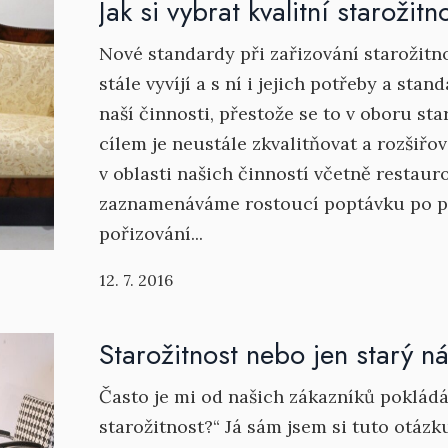
Jak si vybrat kvalitní starožitn
Nové standardy při zařizování starožit
stále vyvíjí a s ní i jejich potřeby a stand
naší činnosti, přestože se to v oboru st
cílem je neustále zkvalitňovat a rozšiřo
v oblasti našich činností včetně restaur
zaznamenáváme rostoucí poptávku po po
pořizování...
12. 7. 2016
Starožitnost nebo jen starý n
Často je mi od našich zákazníků pokládá
starožitnost?“ Já sám jsem si tuto otázk