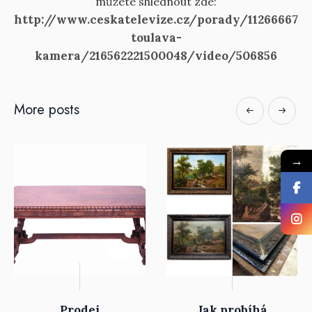
můžete shlédnout zde:
http://www.ceskatelevize.cz/porady/1126666764
toulava-
kamera/216562221500048/video/506856
More posts
→
Prodej
Jak probíhá