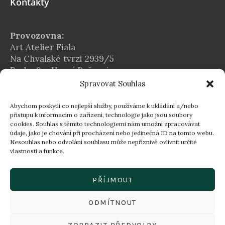
Kontakty
Provozovna:
Art Atelier Fiala
Na Chvalské tvrzi 2939/5
Praha 9 – Horní Počernice
Spravovat Souhlas
E-mail:
info@atelier-fiala.cz
Abychom poskytli co nejlepší služby, používáme k ukládání a/nebo
Telefon:
přístupu k informacím o zařízení, technologie jako jsou soubory
cookies. Souhlas s těmito technologiemi nám umožní zpracovávat
+420 724 560 203
údaje, jako je chování při procházení nebo jedinečná ID na tomto webu.
Provozní doba:
Nesouhlas nebo odvolání souhlasu může nepříznivě ovlivnit určité
vlastnosti a funkce.
Po–Pá 8:00–16:30
16:30–18:00 dle individuální domluvy
PŘÍJMOUT
ODMÍTNOUT
ZOBRAZIT PŘEDVOLBY