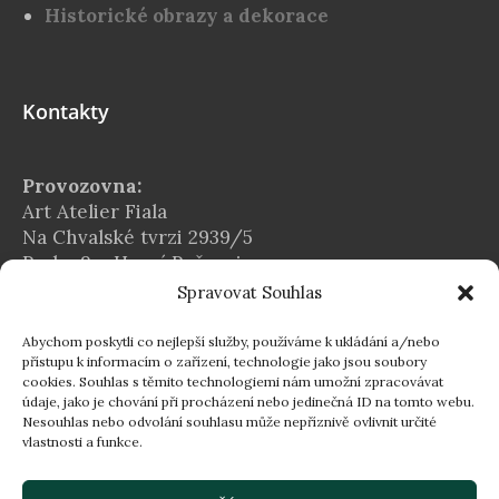
Historické obrazy a dekorace
Kontakty
Provozovna:
Art Atelier Fiala
Na Chvalské tvrzi 2939/5
Praha 9 – Horní Počernice
Spravovat Souhlas
E-mail:
info@atelier-fiala.cz
Abychom poskytli co nejlepší služby, používáme k ukládání a/nebo
Telefon:
přístupu k informacím o zařízení, technologie jako jsou soubory
cookies. Souhlas s těmito technologiemi nám umožní zpracovávat
+420 724 560 203
údaje, jako je chování při procházení nebo jedinečná ID na tomto webu.
Provozní doba:
Nesouhlas nebo odvolání souhlasu může nepříznivě ovlivnit určité
vlastnosti a funkce.
Po–Pá 8:00–16:30
16:30–18:00 dle individuální domluvy