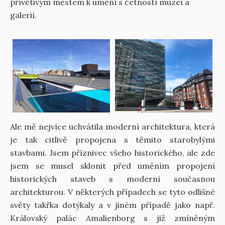
přívětivým městem k umění s četností muzeí a
galerií.
Ale mě nejvíce uchvátila moderní architektura, která
je tak citlivě propojena s těmito starobylými
stavbami. Jsem příznivec všeho historického, ale zde
jsem se musel sklonit před uměním propojení
historických staveb s moderní současnou
architekturou. V některých případech se tyto odlišné
světy takřka dotýkaly a v jiném případě jako např.
Královský palác Amalienborg s již zmíněným