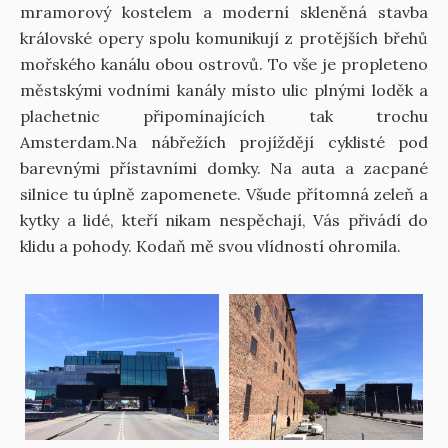
mramorový kostelem a moderní skleněná stavba
královské opery spolu komunikují z protějších břehů
mořského kanálu obou ostrovů. To vše je propleteno
městskými vodními kanály místo ulic plnými loděk a
plachetnic připomínajících tak trochu
Amsterdam.Na nábřežích projíždějí cyklisté pod
barevnými přístavními domky. Na auta a zacpané
silnice tu úplně zapomenete. Všude přítomná zeleň a
kytky a lidé, kteří nikam nespěchají, Vás přivádí do
klidu a pohody. Kodaň mě svou vlídností ohromila.