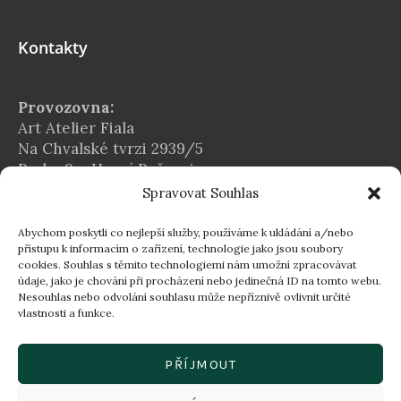
Kontakty
Provozovna:
Art Atelier Fiala
Na Chvalské tvrzi 2939/5
Praha 9 – Horní Počernice
Spravovat Souhlas
E-mail:
info@atelier-fiala.cz
Abychom poskytli co nejlepší služby, používáme k ukládání a/nebo
Telefon:
přístupu k informacím o zařízení, technologie jako jsou soubory
cookies. Souhlas s těmito technologiemi nám umožní zpracovávat
+420 724 560 203
údaje, jako je chování při procházení nebo jedinečná ID na tomto webu.
Provozní doba:
Nesouhlas nebo odvolání souhlasu může nepříznivě ovlivnit určité
vlastnosti a funkce.
Po–Pá 8:00–16:30
16:30–18:00 dle individuální domluvy
PŘÍJMOUT