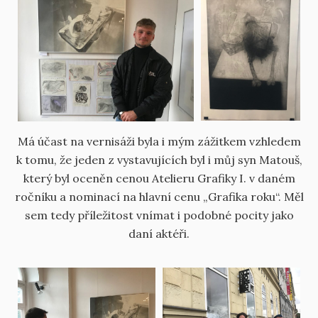
Má účast na vernisáži byla i mým zážitkem vzhledem
k tomu, že jeden z vystavujících byl i můj syn Matouš,
který byl oceněn cenou Atelieru Grafiky I. v daném
ročníku a nominací na hlavní cenu „Grafika roku“. Měl
sem tedy příležitost vnímat i podobné pocity jako
daní aktéři.