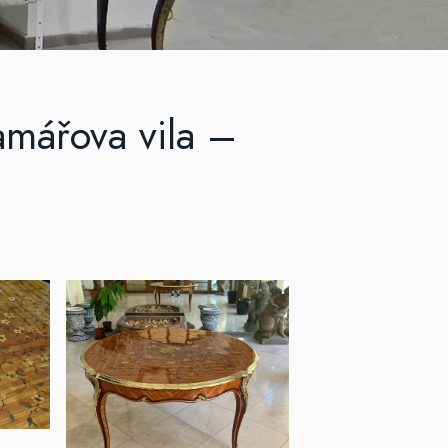
amářova vila –
u