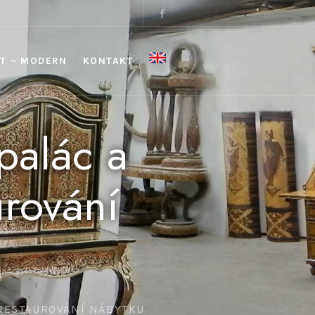
T – MODERN
KONTAKT
palác a
urování
 RESTAUROVÁNÍ NÁBYTKU