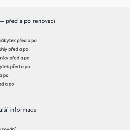
– před a po renovaci
ábytek před a po
uhly před a po
eníky před a po
ytek před a po
a po
ed a po
alší informace
aurování