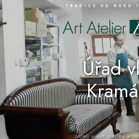
TRADICE OD ROKU 
Úřad v
Kramář
»
»
ÚŘ
DOMŮ
ART ATELIER