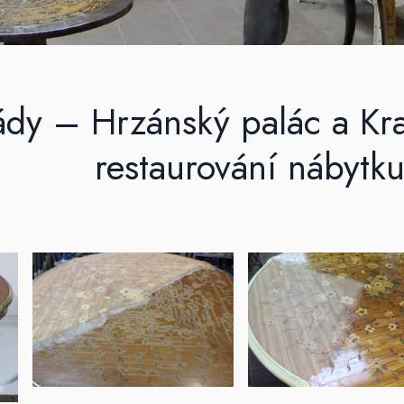
ády – Hrzánský palác a Kr
restaurování nábytk