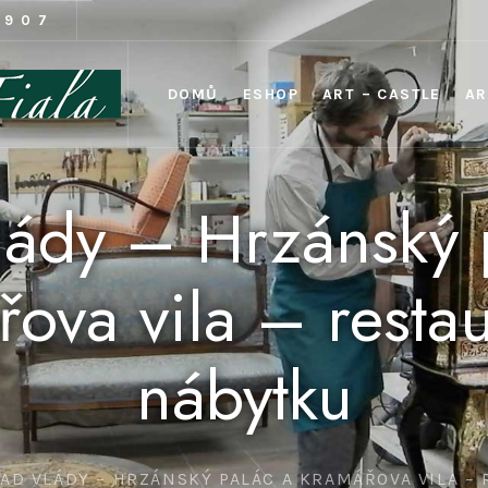
1907
DOMŮ
ESHOP
ART – CASTLE
AR
lády – Hrzánský 
ova vila – resta
nábytku
AD VLÁDY – HRZÁNSKÝ PALÁC A KRAMÁŘOVA VILA –