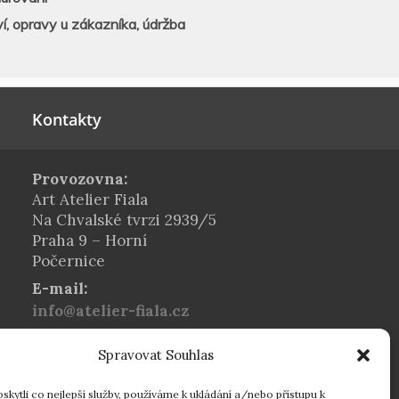
í, opravy u zákazníka, údržba
Kontakty
Provozovna:
Art Atelier Fiala
Na Chvalské tvrzi 2939/5
Praha 9 – Horní
Počernice
E-mail:
info@atelier-fiala.cz
Telefon:
Spravovat Souhlas
+420 724 560 203
Provozní doba:
kytli co nejlepší služby, používáme k ukládání a/nebo přístupu k