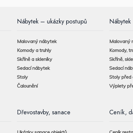
Nábytek – ukázky postupů
Nábytek 
Malovaný nábytek
Malovaný n
Komody a truhly
Komody, tr
Skříně a skleníky
Skříně, skl
Sedací nábytek
Sedací náb
Stoly
Stoly před 
Čalounění
Výplety př
Dřevostavby, sanace
Ceník, d
Ukázky sanace objektů
Ceník rest