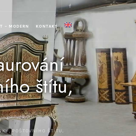
T – MODERN
KONTAKT
aurování
ího štítu,
KY, POŠTOVNÍHO ŠTÍTU,