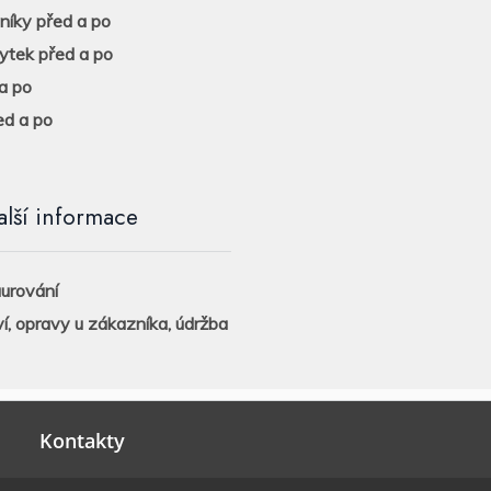
eníky před a po
ytek před a po
a po
ed a po
alší informace
aurování
í, opravy u zákazníka, údržba
Kontakty