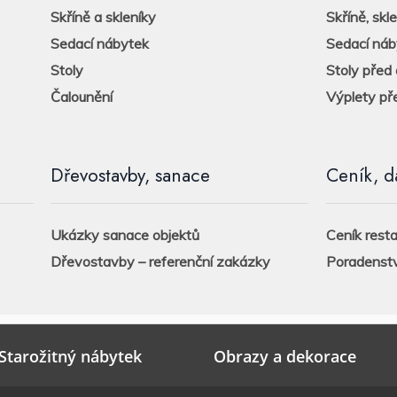
Skříně a skleníky
Skříně, skl
Sedací nábytek
Sedací náb
Stoly
Stoly před 
Čalounění
Výplety př
Dřevostavby, sanace
Ceník, d
Ukázky sanace objektů
Ceník rest
Dřevostavby – referenční zakázky
Poradenstv
Starožitný nábytek
Obrazy a dekorace