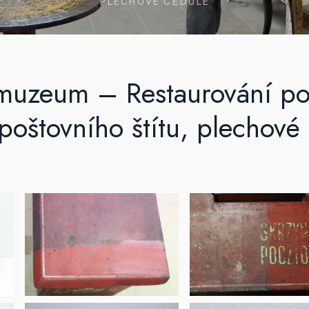
PLECHOVÉ CEDULE
muzeum – Restaurování poš
poštovního štítu, plechové