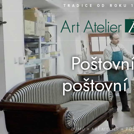
TRADICE OD ROKU 
Poštovn
poštovní 
»
»
PO
DOMŮ
ART ATELIER