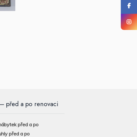
– před a po renovaci
ábytek před a po
uhly před a po