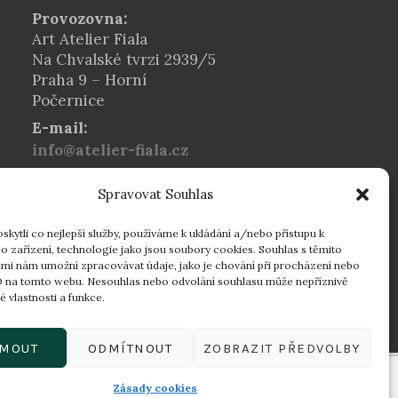
Provozovna:
Art Atelier Fiala
Na Chvalské tvrzi 2939/5
Praha 9 – Horní
Počernice
E-mail:
info@atelier-fiala.cz
Telefon:
Spravovat Souhlas
+420 724 560 203
Provozní doba:
kytli co nejlepší služby, používáme k ukládání a/nebo přístupu k
Po–Pá 8:00–16:30
o zařízení, technologie jako jsou soubory cookies. Souhlas s těmito
mi nám umožní zpracovávat údaje, jako je chování při procházení nebo
16:30–18:00 dle
D na tomto webu. Nesouhlas nebo odvolání souhlasu může nepříznivě
individuální domluvy
té vlastnosti a funkce.
JMOUT
ODMÍTNOUT
ZOBRAZIT PŘEDVOLBY
ts Reserved
Zásady cookies