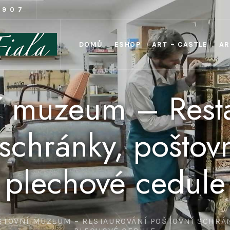
1907
DOMŮ
ESHOP
ART – CASTLE
AR
í muzeum – Rest
schránky, poštovn
plechové cedule
ŠTOVNÍ MUZEUM – RESTAUROVÁNÍ POŠTOVNÍ SCHRÁN