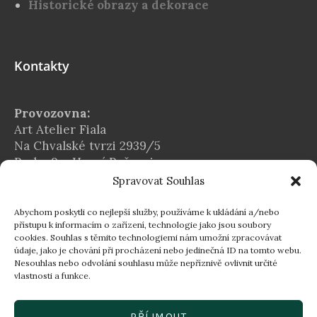
Historické obrazy a dekorace
Kontakty
Provozovna:
Art Atelier Fiala
Na Chvalské tvrzi 2939/5
Praha 9 – Horní Počernice
Spravovat Souhlas
E-mail:
info@atelier-fiala.cz
Abychom poskytli co nejlepší služby, používáme k ukládání a/nebo
Telefon:
přístupu k informacím o zařízení, technologie jako jsou soubory
cookies. Souhlas s těmito technologiemi nám umožní zpracovávat
+420 724 560 203
údaje, jako je chování při procházení nebo jedinečná ID na tomto webu.
Provozní doba:
Nesouhlas nebo odvolání souhlasu může nepříznivě ovlivnit určité
vlastnosti a funkce.
Po–Pá 8:00–16:30
16:30–18:00 dle individuální domluvy
PŘÍJMOUT