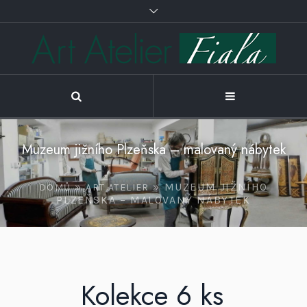
Muzeum jižního Plzeňska – malovaný nábytek
»
»
MUZEUM JIŽNÍHO
DOMŮ
ART ATELIER
PLZEŇSKA – MALOVANÝ NÁBYTEK
Kolekce 6 ks