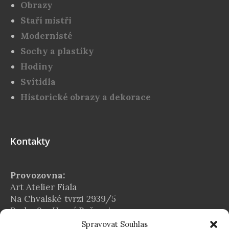
Obrazy
Staří mistři
Modernisté
Sochy a plastiky
Hodiny
Svítidla
Historické obrazy a dekorace
Kontakty
Provozovna:
Art Atelier Fiala
Na Chvalské tvrzi 2939/5
Praha 9 – Horní Počernice
Spravovat Souhlas
E-mail: