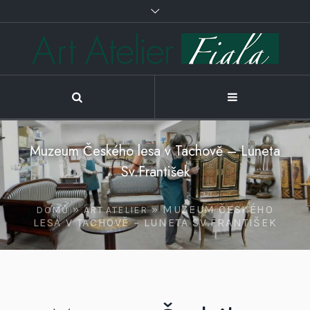
Muzeum Českého lesa v Tachově – Luneta
Sv.František
»
»
MUZEUM ČESKÉHO
DOMŮ
ART ATELIER
LESA V TACHOVĚ – LUNETA SV.FRANTIŠEK