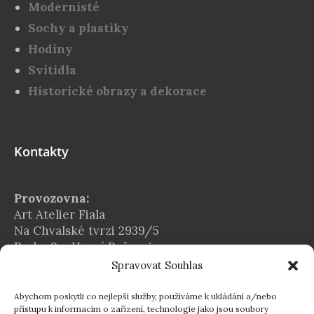
Modernisté
Sochy a plastiky
Hodiny
Svítidla
Historické obrazy a dekorace
Kontakty
Provozovna:
Art Atelier Fiala
Na Chvalské tvrzi 2939/5
Praha 9 – Horní Počernice
Spravovat Souhlas
E-mail:
info@atelier-fiala.cz
Abychom poskytli co nejlepší služby, používáme k ukládání a/nebo
Telefon:
přístupu k informacím o zařízení, technologie jako jsou soubory