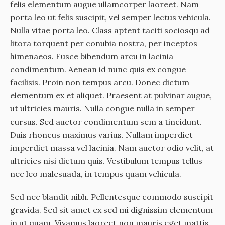
felis elementum augue ullamcorper laoreet. Nam
porta leo ut felis suscipit, vel semper lectus vehicula.
Nulla vitae porta leo. Class aptent taciti sociosqu ad
litora torquent per conubia nostra, per inceptos
himenaeos. Fusce bibendum arcu in lacinia
condimentum. Aenean id nunc quis ex congue
facilisis. Proin non tempus arcu. Donec dictum
elementum ex et aliquet. Praesent at pulvinar augue,
ut ultricies mauris. Nulla congue nulla in semper
cursus. Sed auctor condimentum sem a tincidunt.
Duis rhoncus maximus varius. Nullam imperdiet
imperdiet massa vel lacinia. Nam auctor odio velit, at
ultricies nisi dictum quis. Vestibulum tempus tellus
nec leo malesuada, in tempus quam vehicula.
Sed nec blandit nibh. Pellentesque commodo suscipit
gravida. Sed sit amet ex sed mi dignissim elementum
in ut quam. Vivamus laoreet non mauris eget mattis.