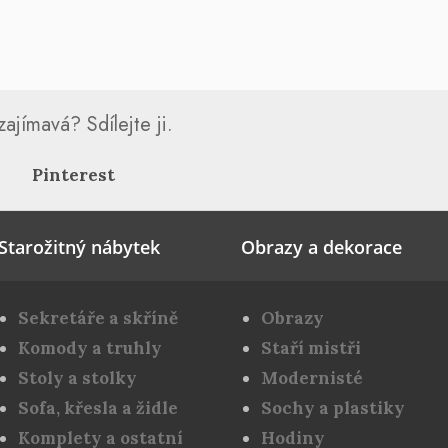
ajímavá? Sdílejte ji.
Pinterest
Starožitný nábytek
Obrazy a dekorace
Sekretáře a skříně
Obrazy
Komody a truhly
Staří mistři
Stoly a stolky
Modernisté
Sofa, křesla a židle
Sochy a plastiky
Komplety a ostatní
Hodiny